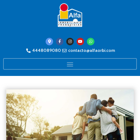
4448089080
contacto@alfaorbi.com