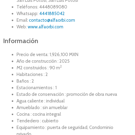
San Luis Potosi, San Luis Potosí
Teléfonos: 4448089080
Whatsapp:
4441885042
Email:
contacto@alfaorbi.com
Web:
www.alfaorbi.com
Información
Precio de venta: 1,926,100 MXN
Año de construcción : 2025
2
M2 construidos : 90 m
Habitaciones : 2
Baños : 2
Estacionamientos : 1
Estado de conservación : promoción de obra nueva
Agua caliente : individual
Amueblado : sin amueblar
Cocina : cocina integral
Tendedero : cubierto
Equipamiento : puerta de seguridad, Condominio
privado.