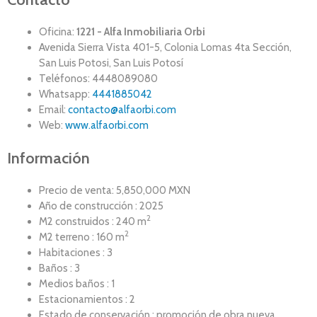
Oficina:
1221 - Alfa Inmobiliaria Orbi
Avenida Sierra Vista 401-5, Colonia Lomas 4ta Sección,
San Luis Potosi, San Luis Potosí
Teléfonos: 4448089080
Whatsapp:
4441885042
Email:
contacto@alfaorbi.com
Web:
www.alfaorbi.com
Información
Precio de venta: 5,850,000 MXN
Año de construcción : 2025
2
M2 construidos : 240 m
2
M2 terreno : 160 m
Habitaciones : 3
Baños : 3
Medios baños : 1
Estacionamientos : 2
Estado de conservación : promoción de obra nueva