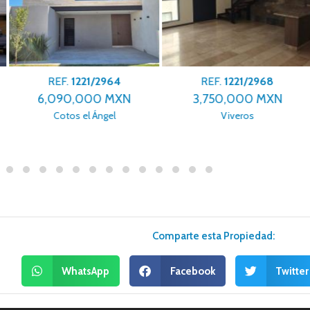
REF.
1221/2964
REF.
1221/2968
6,090,000 MXN
3,750,000 MXN
Cotos el Ángel
Viveros
Comparte esta Propiedad:
WhatsApp
Facebook
Twitter