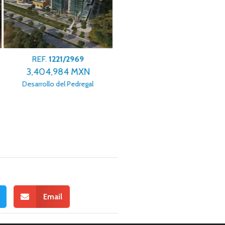
REF.
1221/2969
REF.
1221/2972
3,404,984 MXN
2,147,090 MXN
Desarrollo del Pedregal
Satélite Francisco I Madero
Email