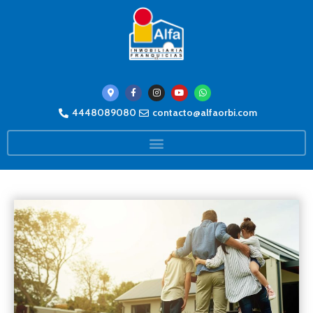
4448089080
contacto@alfaorbi.com