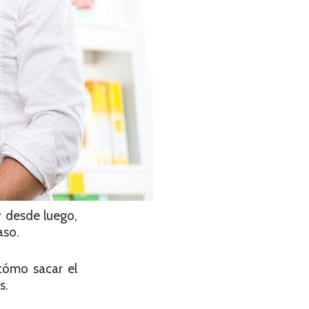
y desde luego,
aso.
cómo sacar el
s.