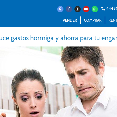
4448
VENDER
COMPRAR
REN
uce gastos hormiga y ahorra para tu enga