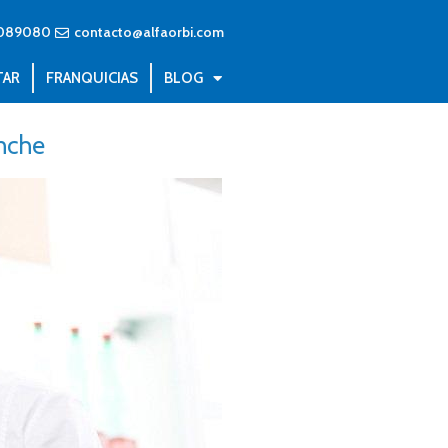
089080
contacto@alfaorbi.com
TAR
FRANQUICIAS
BLOG
nche